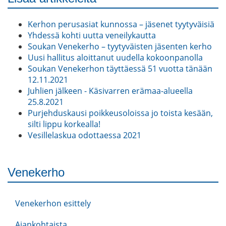
Kerhon perusasiat kunnossa – jäsenet tyytyväisiä
Yhdessä kohti uutta veneilykautta
Soukan Venekerho – tyytyväisten jäsenten kerho
Uusi hallitus aloittanut uudella kokoonpanolla
Soukan Venekerhon täyttäessä 51 vuotta tänään
12.11.2021
Juhlien jälkeen - Käsivarren erämaa-alueella
25.8.2021
Purjehduskausi poikkeusoloissa jo toista kesään,
silti lippu korkealla!
Vesillelaskua odottaessa 2021
Venekerho
Venekerhon esittely
Ajankohtaista