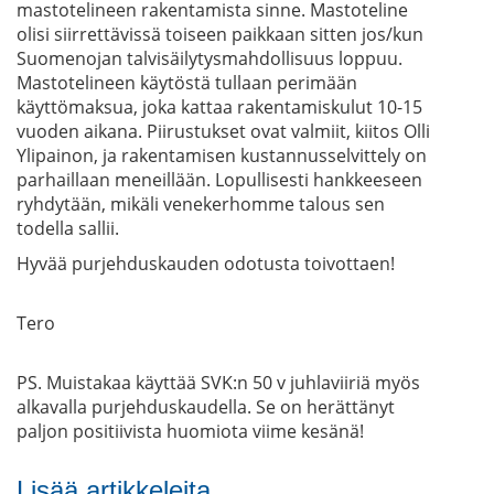
mastotelineen rakentamista sinne. Mastoteline
olisi siirrettävissä toiseen paikkaan sitten jos/kun
Suomenojan talvisäilytysmahdollisuus loppuu.
Mastotelineen käytöstä tullaan perimään
käyttömaksua, joka kattaa rakentamiskulut 10-15
vuoden aikana. Piirustukset ovat valmiit, kiitos Olli
Ylipainon, ja rakentamisen kustannusselvittely on
parhaillaan meneillään. Lopullisesti hankkeeseen
ryhdytään, mikäli venekerhomme talous sen
todella sallii.
Hyvää purjehduskauden odotusta toivottaen!
Tero
PS. Muistakaa käyttää SVK:n 50 v juhlaviiriä myös
alkavalla purjehduskaudella. Se on herättänyt
paljon positiivista huomiota viime kesänä!
Lisää artikkeleita