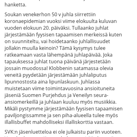
hanketta.
Soukan venekerhon 50 v juhla siirrettiin
koronaepidemian vuoksi viime elokuulta kuluvan
vuoden elokuun 20. päiväksi. Tullaanko juhlat
järjestämään fyysisen tapaamisen merkeissä kuten
on suunniteltu, vai hoidetaanko juhlallisuudet
jollakin muulla keinoin? Tämä kysymys tulee
ratkeamaan vasta lähempänä juhlapäivää. Joka
tapauksessa juhlat tuona päivänä järjestetään
jossain muodossa! Klobbenin satamassa olevia
veneitä pyydetään järjestämään juhlaliputus
lipunnostosta aina lipunlaskuun. Juhlassa
muistetaan viime toimintavuosina ansioituneita
jäseniä Suomen Purjehdus ja Veneilyn seura-
ansiomerkeillä ja juhlaan kuuluu myös musiikkia.
Mikäli pystymme järjestämään fyysisen tapaamisen
paviljongissamme ja sen piha-alueella tulee myös
illallisbuffet mahdolliseksi illalliskorttia vastaan.
SVK:n jäsenluetteloa ei ole julkaistu pariin vuoteen.