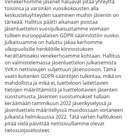
Venekerhomme jäsenet haluavat pitää yhteyttä
toisiinsa ja varsinkin vuosikokousten alla
keskusteluyhteyden saaminen muihin jäseniin on
tärkeää. Hallitus päätti aikanaan poistaa
jäsenluettelon vuosijulkaisustamme voimaan
tulleen eurooppalaisen GDPR-säännöstön vuoksi.
Julkaisuamme on haluttu jakaa kerhomme
ulkopuolisille henkilöille kiinnostuksen
herättämiseksi venekerhoamme kohtaan. Hallitus
on valmistelemassa jäsenluettelon julkaisemista
SVK:n nettisivujen suljettuun jäsenosioon. Tämä
vaatii kuitenkin GDPR-sääntöjen tulkintaa, mikä on
mahdollista ja mikä ei, luetteloon laitettavien
tietojen määrittämistä ja luetteloitavien jäsenten
suostumusta. Jäsenten suostumukset tullaan
keräämään tammikuun 2022 jäsenkyselyssä ja
jäsenluettelo määritellyssä muodossaan voitaneen
julkaista helmikuussa 2022. Tätä varten hallituksen
pitää vielä päivittää nettisivuillamme olevat
tietosuojaselosteet.