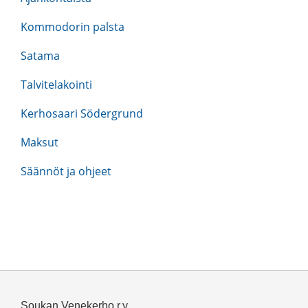
Kommodorin palsta
Satama
Talvitelakointi
Kerhosaari Södergrund
Maksut
Säännöt ja ohjeet
Soukan Venekerho r.y.