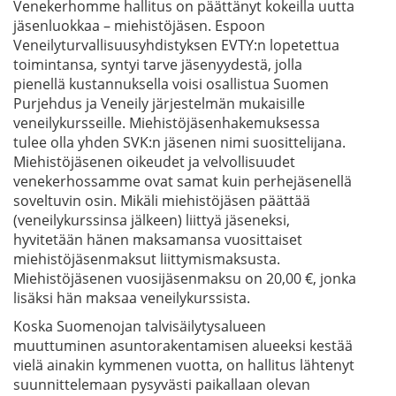
Venekerhomme hallitus on päättänyt kokeilla uutta
jäsenluokkaa – miehistöjäsen. Espoon
Veneilyturvallisuusyhdistyksen EVTY:n lopetettua
toimintansa, syntyi tarve jäsenyydestä, jolla
pienellä kustannuksella voisi osallistua Suomen
Purjehdus ja Veneily järjestelmän mukaisille
veneilykursseille. Miehistöjäsenhakemuksessa
tulee olla yhden SVK:n jäsenen nimi suosittelijana.
Miehistöjäsenen oikeudet ja velvollisuudet
venekerhossamme ovat samat kuin perhejäsenellä
soveltuvin osin. Mikäli miehistöjäsen päättää
(veneilykurssinsa jälkeen) liittyä jäseneksi,
hyvitetään hänen maksamansa vuosittaiset
miehistöjäsenmaksut liittymismaksusta.
Miehistöjäsenen vuosijäsenmaksu on 20,00 €, jonka
lisäksi hän maksaa veneilykurssista.
Koska Suomenojan talvisäilytysalueen
muuttuminen asuntorakentamisen alueeksi kestää
vielä ainakin kymmenen vuotta, on hallitus lähtenyt
suunnittelemaan pysyvästi paikallaan olevan