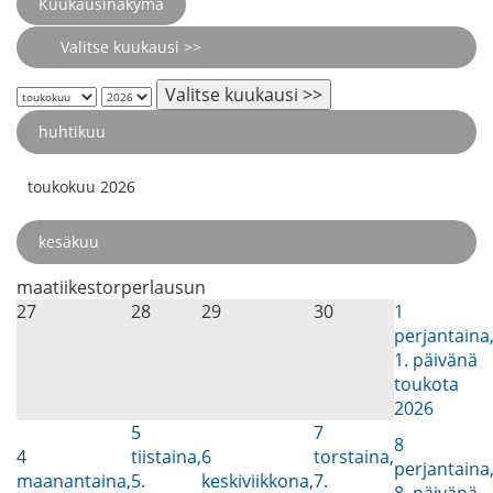
Kuukausinäkymä
Valitse kuukausi >>
Valitse kuukausi >>
huhtikuu
toukokuu 2026
kesäkuu
maa
tii
kes
tor
per
lau
sun
27
28
29
30
1
perjantaina
1. päivänä
toukota
2026
5
7
8
4
tiistaina,
6
torstaina,
perjantaina
maanantaina,
5.
keskiviikkona,
7.
8. päivänä