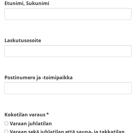
Etunimi, Sukunimi
Laskutusosoite
Postinumero ja -toimipaikka
Kokotilan varaus
*
Varaan juhlatilan
Varaan sekä juhlatilan että sauna- ja takkatilan