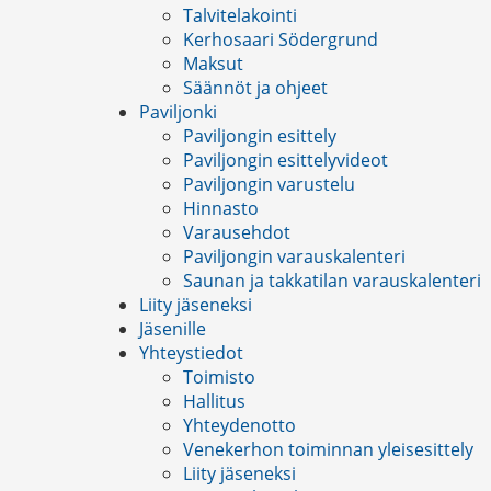
Talvitelakointi
Kerhosaari Södergrund
Maksut
Säännöt ja ohjeet
Paviljonki
Paviljongin esittely
Paviljongin esittelyvideot
Paviljongin varustelu
Hinnasto
Varausehdot
Paviljongin varauskalenteri
Saunan ja takkatilan varauskalenteri
Liity jäseneksi
Jäsenille
Yhteystiedot
Toimisto
Hallitus
Yhteydenotto
Venekerhon toiminnan yleisesittely
Liity jäseneksi