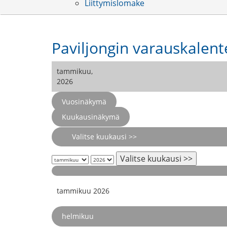
Liittymislomake
Paviljongin varauskalent
tammikuu,
2026
Vuosinäkymä
Kuukausinäkymä
Valitse kuukausi >>
Valitse kuukausi >>
tammikuu 2026
helmikuu