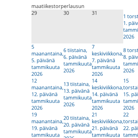
maa
tii
kes
tor
per
lau
sun
29
30
31
1
tors
1. päi
tammi
2026
5
7
6
tiistaina,
8
tors
maanantaina,
keskiviikkona,
6. päivänä
8. päi
5. päivänä
7. päivänä
tammikuuta
tammi
tammikuuta
tammikuuta
2026
2026
2026
2026
12
14
15
13
tiistaina,
maanantaina,
keskiviikkona,
torsta
13. päivänä
12. päivänä
14. päivänä
15. pä
tammikuuta
tammikuuta
tammikuuta
tammi
2026
2026
2026
2026
19
21
22
20
tiistaina,
maanantaina,
keskiviikkona,
torsta
20. päivänä
19. päivänä
21. päivänä
22. pä
tammikuuta
tammikuuta
tammikuuta
tammi