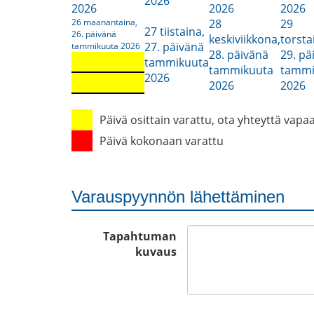
2026
2026
2026
2026
26
maanantaina,
28
29
27
tiistaina,
26. päivänä
keskiviikkona,
torsta
27. päivänä
tammikuuta 2026
28. päivänä
29. pä
tammikuuta
tammikuuta
tammi
2026
2026
2026
Päivä osittain varattu, ota yhteyttä vapa
Päivä kokonaan varattu
Varauspyynnön lähettäminen
Tapahtuman
kuvaus