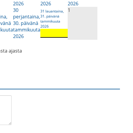
2026
2026
2026
30
1
31
lauantaina,
ina,
perjantaina,
31. päivänä
tammikuuta
ivänä
30. päivänä
2026
kuuta
tammikuuta
2026
asta ajasta