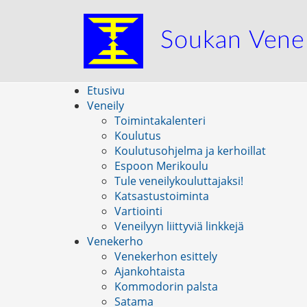
Etusivu
Veneily
Toimintakalenteri
Koulutus
Koulutusohjelma ja kerhoillat
Espoon Merikoulu
Tule veneilykouluttajaksi!
Katsastustoiminta
Vartiointi
Veneilyyn liittyviä linkkejä
Venekerho
Venekerhon esittely
Ajankohtaista
Kommodorin palsta
Satama